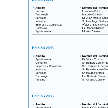
Ambito
Nombre del Premia
Turismo
Fernando Soler
Tecnología
Marcelo Olmedo
Servicios
Dr. Juan Manuel San
Industria
Sr. Luis Ángel Dadom
Empresa y Comunidad
Víctor L. Savanti y Ca
Comercio
Lic. Manuel Ribeiro - 
Agroindustria
Nicolás Catena
Edición 2006
Ambito
Nombre del Premia
Agroindustria
Dr. Víctor Trucco
Comercio
Sr. Rómulo Gabriel N
Empresa y Comunidad
Sra. Carmen A. de Pol
Industria
Sr. Rafael Antonio Col
Servicios
Sr. Mauro Herlizka
Tecnología
Lic. Norberto Taranto
Turismo
Sr. Alfredo A. Lichter
Edición 2005
Ambito
Nombre del Premia
Agroindustria
Ing. Agr. Oscar Alvar