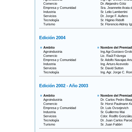
Comercio
Dr. Alejandro Götz
Empresa y Comunidad
Sra. Jeannette Arata 
Industria
Sr. Lelio Lambertini
Servicios
Dr. Jorge F. Aufiero
Tecnología
Sr. Higinio Ridolfi
Turismo
Sr. Florencio Aldrey Ig
Edición 2004
Ambito
Nombre del Premia
Agroindustria
Ing.Agr.Gustavo Grob
Comercio
Lic. Raúl Frávega
Empresa y Comunidad
Sr. Adolfo Navajas Art
Industria
Ing. Arturo Acevedo
Servicios
Sr. David Sutton
Tecnología
Ing. Agr. Jorge C. Ro
Edición 2002 - Año 2003
Ambito
Nombre del Premia
Agroindustria
Dr. Carlos Pedro Blaq
Comercio
Sr. Horst Paulmann 
Empresa y Comunidad
Dr. Luis Ovsejevich
Industria
Sr. Guillermo Mai
Servicios
Cdor. Rodlfo Gonzále
Tecnología
Dr. Juan Carlos Parod
Turismo
Sr. Juan Fabbri